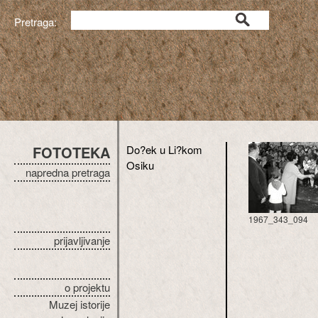
Pretraga:
FOTOTEKA
Do?ek u Li?kom
Osiku
napredna pretraga
1967_343_094
prijavljivanje
o projektu
Muzej istorije