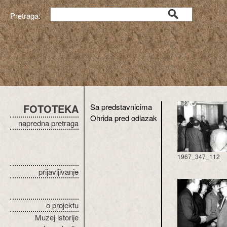
Pretraga:
FOTOTEKA
Sa predstavnicima
Ohrida pred odlazak
napredna pretraga
1967_347_112
prijavljivanje
o projektu
Muzej istorije