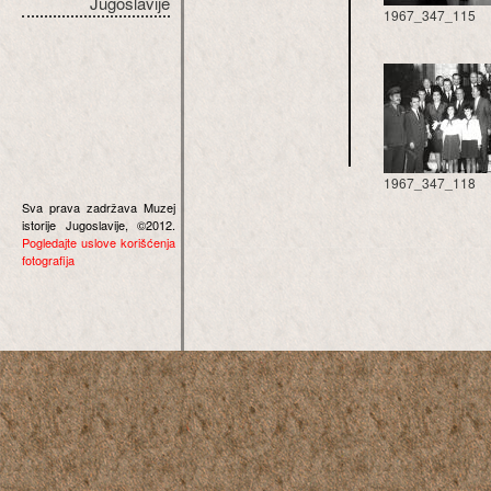
Jugoslavije
1967_347_115
1967_347_118
Sva prava zadržava Muzej
istorije Jugoslavije, ©2012.
Pogledajte uslove korišćenja
fotografija