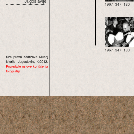
Jugoslavije
1967_347_180
1967_347_183
Sva prava zadržava Muzej
istorije Jugoslavije, ©2012.
Pogledajte uslove korišćenja
fotografija