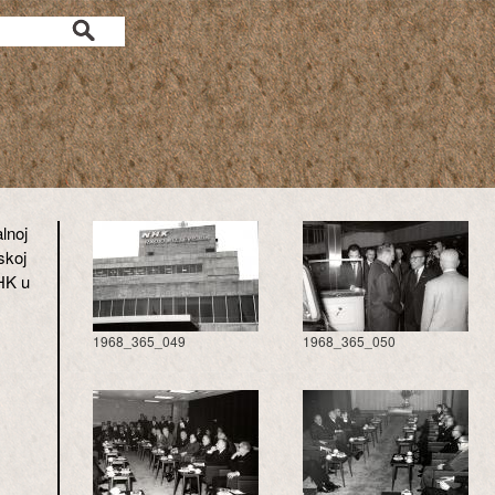
lnoj
jskoj
HK u
1968_365_049
1968_365_050