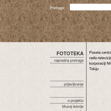
Pretraga:
FOTOTEKA
Poseta centra
radio-televizi
napredna pretraga
korporaciji N
Tokiju
prijavljivanje
o projektu
Muzej istorije