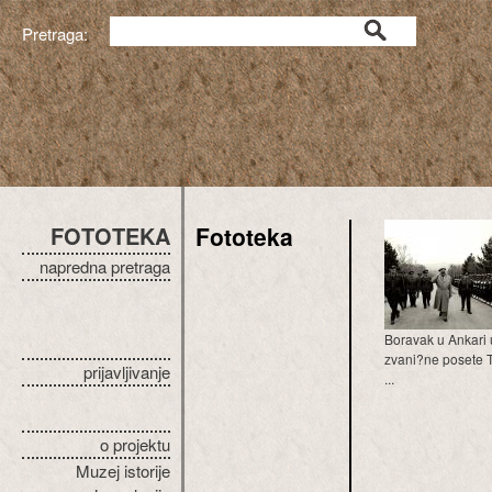
Pretraga:
FOTOTEKA
Fototeka
napredna pretraga
Boravak u Ankari 
zvani?ne posete T
prijavljivanje
...
o projektu
Muzej istorije