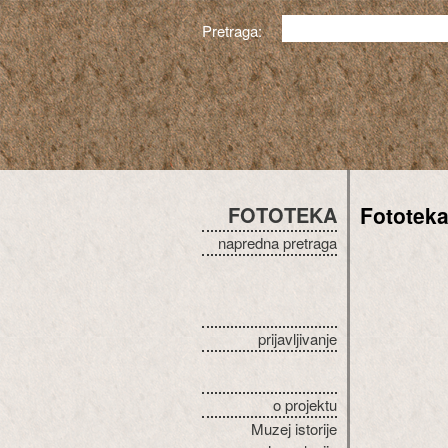
Pretraga:
FOTOTEKA
Fototek
napredna pretraga
prijavljivanje
o projektu
Muzej istorije