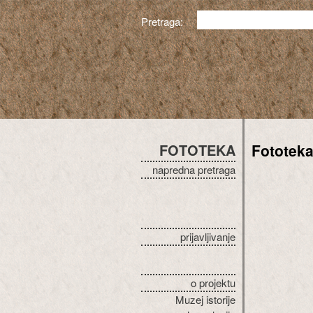
Pretraga:
FOTOTEKA
Fototek
napredna pretraga
prijavljivanje
o projektu
Muzej istorije