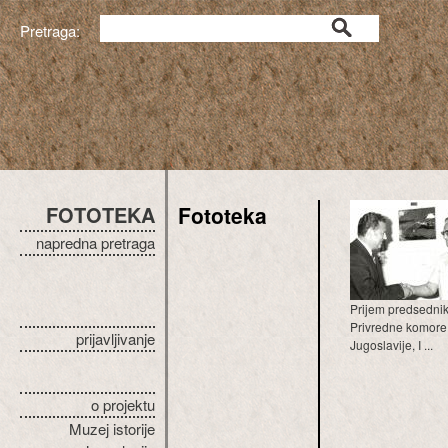
Pretraga:
FOTOTEKA
Fototeka
napredna pretraga
Prijem predsedni
Privredne komore
prijavljivanje
Jugoslavije, I ...
o projektu
Muzej istorije