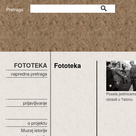
Pretraga:
FOTOTEKA
Fototeka
napredna pretraga
Poseta jedinicama
oblasti u ?alonu
prijavljivanje
o projektu
Muzej istorije