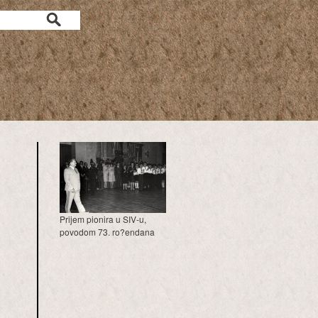
a
Prijem pionira u SIV-u,
povodom 73. ro?endana