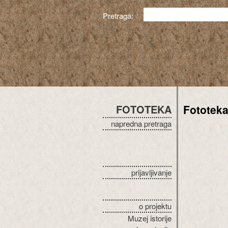
Pretraga:
FOTOTEKA
Fototek
napredna pretraga
prijavljivanje
o projektu
Muzej istorije