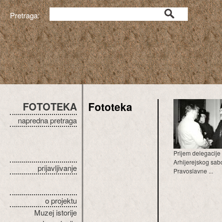
Pretraga:
FOTOTEKA
Fototeka
napredna pretraga
Prijem delegacije
Arhijerejskog sab
prijavljivanje
Pravoslavne ...
o projektu
Muzej istorije