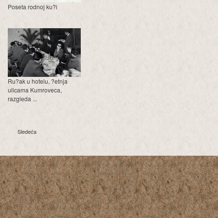
Poseta rodnoj ku?i
Ru?ak u hotelu, ?etnja
ulicama Kumroveca,
razgleda ...
Sledeća