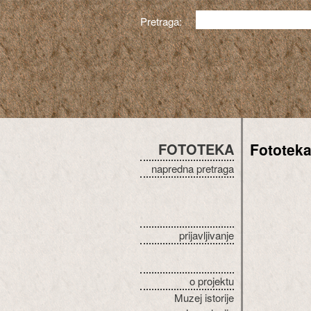
Pretraga:
FOTOTEKA
Fototek
napredna pretraga
prijavljivanje
o projektu
Muzej istorije