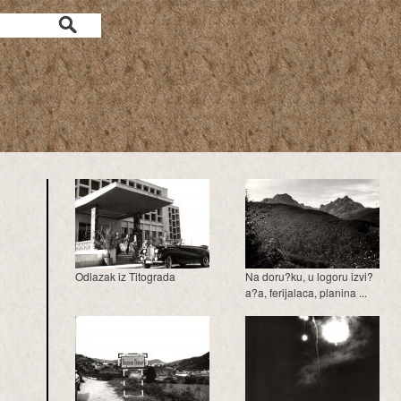
a
Odlazak iz Titograda
Na doru?ku, u logoru izvi?
a?a, ferijalaca, planina ...