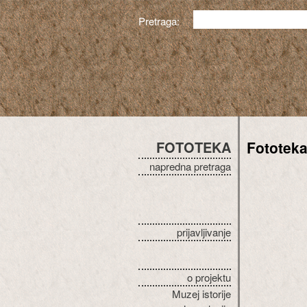
Pretraga:
FOTOTEKA
Fototek
napredna pretraga
prijavljivanje
o projektu
Muzej istorije