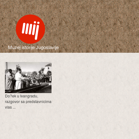
Muzej istorije Jugoslavije
Do?ek u Ivangradu,
razgovor sa predstavnicima
vlas ...