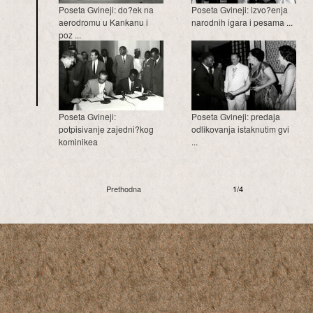
Poseta Gvineji: do?ek na
Poseta Gvineji: izvo?enja
aerodromu u Kankanu i
narodnih igara i pesama ...
poz ...
Poseta Gvineji:
Poseta Gvineji: predaja
potpisivanje zajedni?kog
odlikovanja istaknutim gvi
kominikea
...
Prethodna
1/4