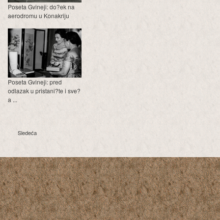
Poseta Gvineji: do?ek na
aerodromu u Konakriju
Poseta Gvineji: pred
odlazak u pristani?te i sve?
a ...
Sledeća