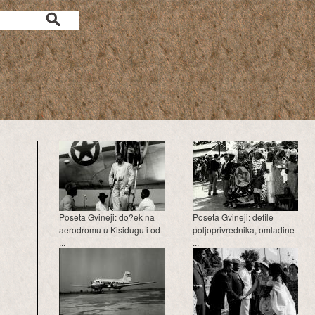
a
Poseta Gvineji: do?ek na
Poseta Gvineji: defile
aerodromu u Kisidugu i od
poljoprivrednika, omladine
...
...