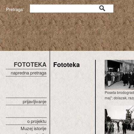
Pretraga:
FOTOTEKA
Fototeka
napredna pretraga
Poseta brodogradil
maj": dolazak, razg
prijavljivanje
o projektu
Muzej istorije