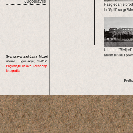
Jugoslavije
Razgledanje brod
ta "Split" sa gr?kim
U hotelu "Rivijeri
anom ru?ku i povra
Sva prava zadržava Muzej
istorije Jugoslavije, ©2012.
Pogledajte uslove korišćenja
fotografija
Preth