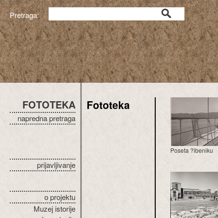
Pretraga:
FOTOTEKA
Fototeka
napredna pretraga
Poseta ?ibeniku
prijavljivanje
o projektu
Muzej istorije