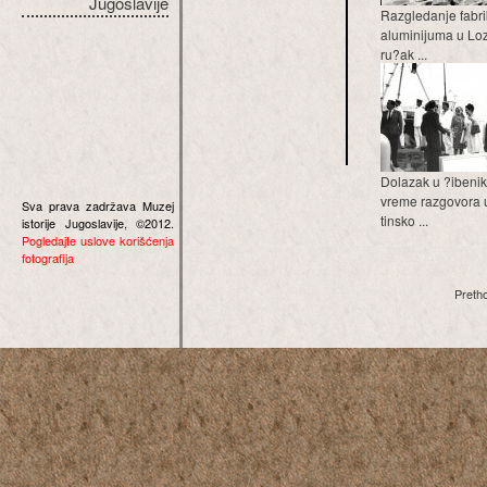
Jugoslavije
Razgledanje fabr
aluminijuma u Loz
ru?ak ...
Dolazak u ?ibenik
vreme razgovora 
Sva prava zadržava Muzej
tinsko ...
istorije Jugoslavije, ©2012.
Pogledajte uslove korišćenja
fotografija
Preth