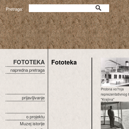
Pretraga:
FOTOTEKA
Fototeka
napredna pretraga
Probna vo?nja
reprezentativnog
prijavljivanje
"Krajina"
o projektu
Muzej istorije