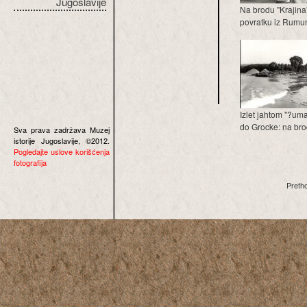
Jugoslavije
Na brodu "Krajina
povratku iz Rumun
Izlet jahtom "?um
do Grocke: na brodu
Sva prava zadržava Muzej
istorije Jugoslavije, ©2012.
Pogledajte uslove korišćenja
fotografija
Preth