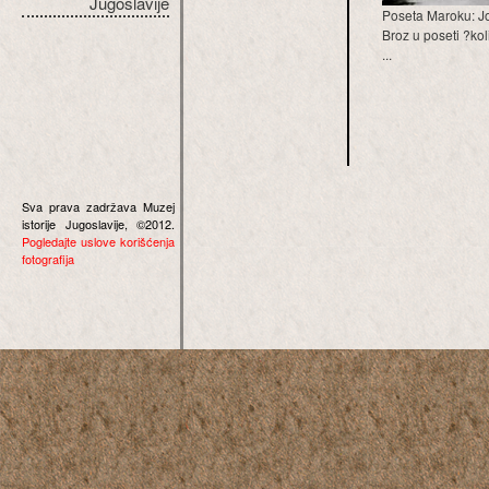
Jugoslavije
Poseta Maroku: J
Broz u poseti ?kol
...
Sva prava zadržava Muzej
istorije Jugoslavije, ©2012.
Pogledajte uslove korišćenja
fotografija