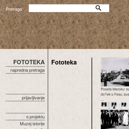
Pretraga:
FOTOTEKA
Fototeka
napredna pretraga
Poseta Maroku: s
do?ek u Fesu, sus
prijavljivanje
...
o projektu
Muzej istorije