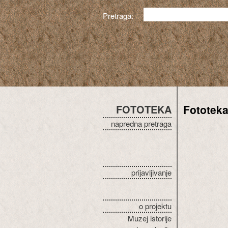
Pretraga:
FOTOTEKA
Fototek
napredna pretraga
prijavljivanje
o projektu
Muzej istorije