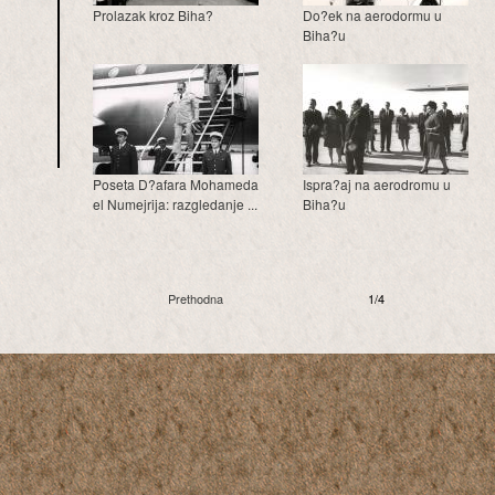
Prolazak kroz Biha?
Do?ek na aerodormu u
Biha?u
Poseta D?afara Mohameda
Ispra?aj na aerodromu u
el Numejrija: razgledanje ...
Biha?u
Prethodna
1/4