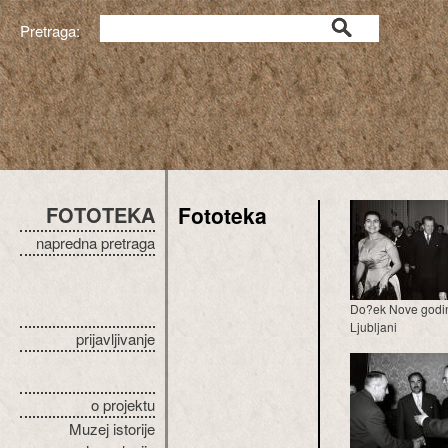
Pretraga:
FOTOTEKA
Fototeka
napredna pretraga
Do?ek Nove godi
Ljubljani
prijavljivanje
o projektu
Muzej istorije