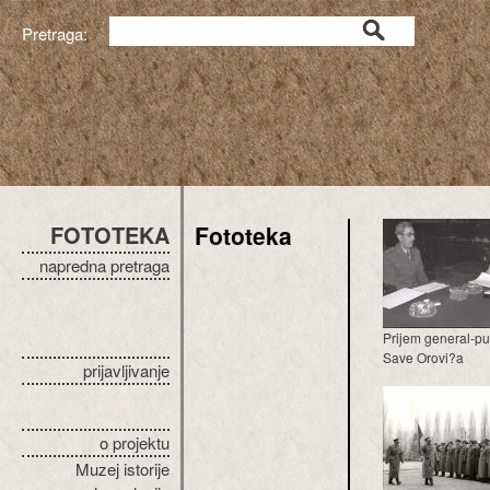
Pretraga:
FOTOTEKA
Fototeka
napredna pretraga
Prijem general-p
Save Orovi?a
prijavljivanje
o projektu
Muzej istorije