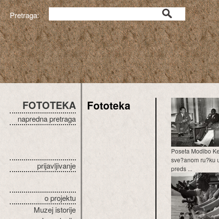
Pretraga:
FOTOTEKA
Fototeka
napredna pretraga
Poseta Modibo Ke
sve?anom ru?ku u
prijavljivanje
preds ...
o projektu
Muzej istorije