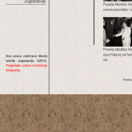
Jugoslavije
Poseta Modibo Kei
vreme plovidbe i 
...
Poseta Modibo Ke
opro?tajnoj ve?eri
Sva prava zadržava Muzej
vili
istorije Jugoslavije, ©2012.
Pogledajte uslove korišćenja
fotografija
Preth