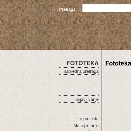
Pretraga:
FOTOTEKA
Fototek
napredna pretraga
prijavljivanje
o projektu
Muzej istorije