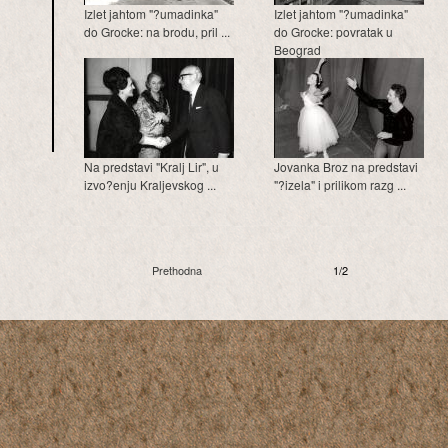
Izlet jahtom "?umadinka"
Izlet jahtom "?umadinka"
do Grocke: na brodu, pril ...
do Grocke: povratak u
Beograd
Na predstavi "Kralj Lir", u
Jovanka Broz na predstavi
izvo?enju Kraljevskog ...
"?izela" i prilikom razg ...
Prethodna
1/2