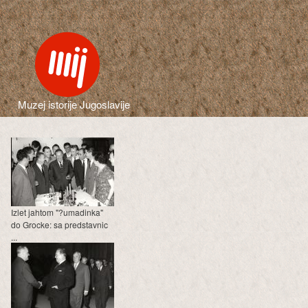
Muzej istorije Jugoslavije
Izlet jahtom "?umadinka"
do Grocke: sa predstavnic
...