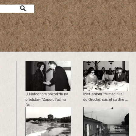
a
U Narodnom pozori?tu na
Izlet jahtom "?umadinka"
predstavi "Zaporo?ac na
do Grocke: susret sa dire ...
Du ...