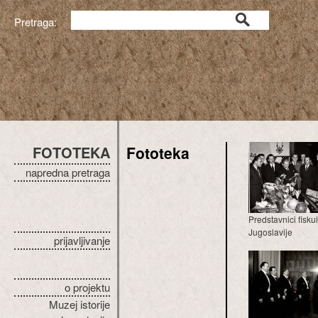
Pretraga:
FOTOTEKA
Fototeka
napredna pretraga
Predstavnici fisku
Jugoslavije
prijavljivanje
o projektu
Muzej istorije