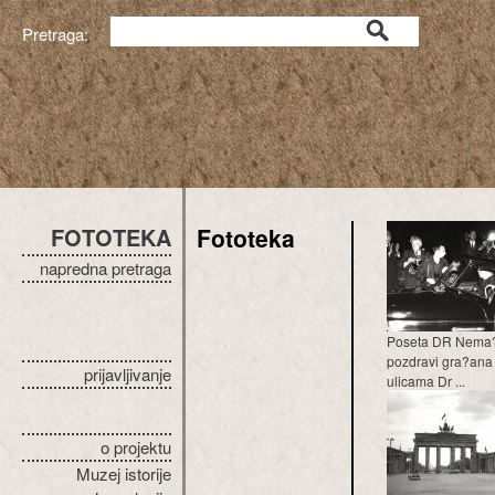
Pretraga:
FOTOTEKA
Fototeka
napredna pretraga
Poseta DR Nema?
pozdravi gra?ana
prijavljivanje
ulicama Dr ...
o projektu
Muzej istorije