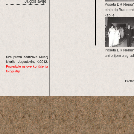
Jugoslavije
Poseta DR Nema?
etnja do Branden
kapije ...
Poseta DR Nema?
ani prijem u zgra
Sva prava zadržava Muzej
...
istorije Jugoslavije, ©2012.
Pogledajte uslove korišćenja
fotografija
Preth