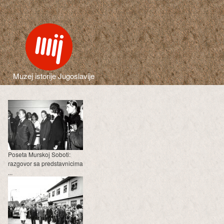
Muzej istorije Jugoslavije
Poseta Murskoj Soboti:
razgovor sa predstavnicima
...