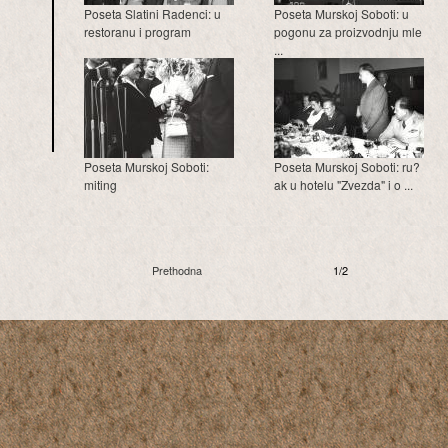
Poseta Slatini Radenci: u
Poseta Murskoj Soboti: u
restoranu i program
pogonu za proizvodnju mle
...
Poseta Murskoj Soboti:
Poseta Murskoj Soboti: ru?
miting
ak u hotelu "Zvezda" i o ...
Prethodna
1/2