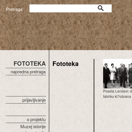
Pretraga:
FOTOTEKA
Fototeka
napredna pretraga
Poseta Lendavi: d
fabriku ki?obrana i 
prijavljivanje
o projektu
Muzej istorije