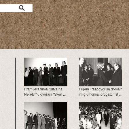
a
Premijera filma "Bitka na
Prijem i razgovor sa doma?
Neretvi" u dvorani "Sken ...
im glumcima, progatonist ...