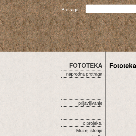
Pretraga:
FOTOTEKA
Fototek
napredna pretraga
prijavljivanje
o projektu
Muzej istorije