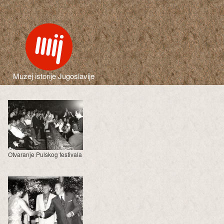
Muzej istorije Jugoslavije
Otvaranje Pulskog festivala