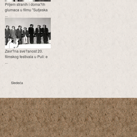
Prijem stranih i doma?ih
glumaca u filmu "Sutjeska
...
Zavr?na sve?anost 20.
filmskog festivala u Puli: e
...
Sledeća