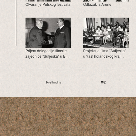
Otvaranje Pulskog festivala
Odlazak iz Arene
Prijem delegacije filmske
Projekcija filma "Sutjeska"
zajednice "Sutjeska" u B ...
u ?ast holandskog kral ...
Prethodna
0/2