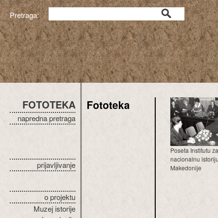
Pretraga:
FOTOTEKA
Fototeka
napredna pretraga
Poseta Institutu z
nacionalnu istorij
prijavljivanje
Makedonije
o projektu
Muzej istorije