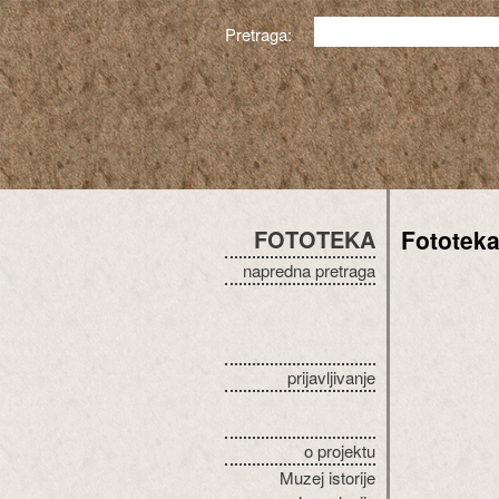
Pretraga:
FOTOTEKA
Fototek
napredna pretraga
prijavljivanje
o projektu
Muzej istorije