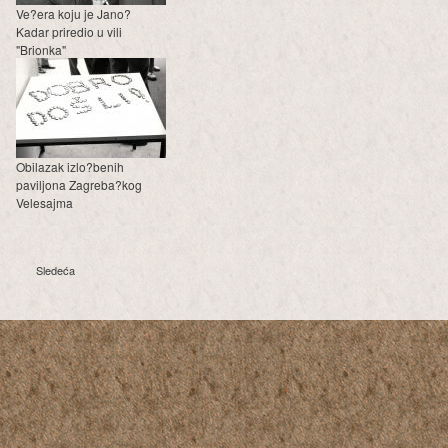
Ve?era koju je Jano?
Kadar priredio u vili
"Brionka"
Obilazak izlo?benih
paviljona Zagreba?kog
Velesajma
Sledeća