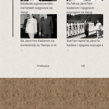
Nastavak jugoslovensko-
Ru?ak sa Jano?em
ma?arskih razgovora na
Kadarom i njegovom
Vangi
suprugom na Vangi
Sa Jano?om Kadarom na
Sve?ani ispra?aj Jano?a
konferenciji za ?tampu u vil
Kadara i njegove supruge s
...
...
Prethodna
1/2