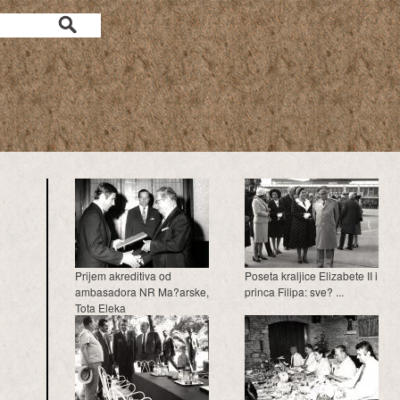
a
Prijem akreditiva od
Poseta kraljice Elizabete II i
ambasadora NR Ma?arske,
princa Filipa: sve? ...
Tota Eleka