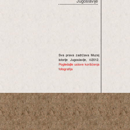
Jugoslavije
Sva prava zadržava Muzej
istorije Jugoslavije, ©2012.
Pogledajte uslove korišćenja
fotografija