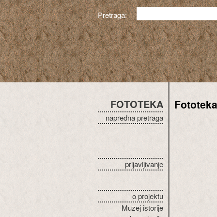
Pretraga:
FOTOTEKA
Fototek
napredna pretraga
prijavljivanje
o projektu
Muzej istorije