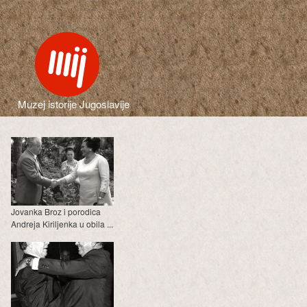
Muzej istorije Jugoslavije
Jovanka Broz i porodica
Andreja Kiriljenka u obila ...