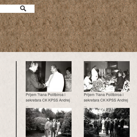
a
Prijem ?lana Politbiroa i
Prijem ?lana Politbiroa i
sekretara CK KPSS Andrej
sekretara CK KPSS Andrej
...
...