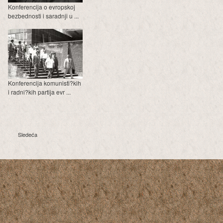
Konferencija o evropskoj
bezbednosti i saradnji u ...
Konferencija komunisti?kih
i radni?kih partija evr ...
Sledeća