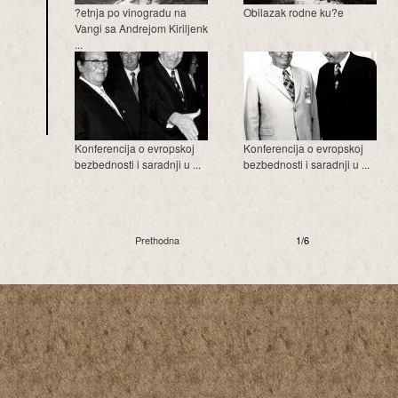
?etnja po vinogradu na
Obilazak rodne ku?e
Vangi sa Andrejom Kiriljenk
...
Konferencija o evropskoj
Konferencija o evropskoj
bezbednosti i saradnji u ...
bezbednosti i saradnji u ...
Prethodna
1/6