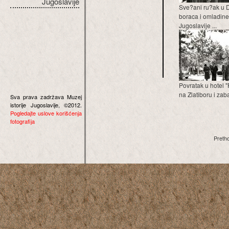
Jugoslavije
Sve?ani ru?ak u
boraca i omladine
Jugoslavije ...
Povratak u hotel "
na Zlatiboru i zaba
Sva prava zadržava Muzej
istorije Jugoslavije, ©2012.
Pogledajte uslove korišćenja
fotografija
Preth