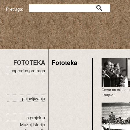
Pretraga:
FOTOTEKA
Fototeka
napredna pretraga
Govor na mitingu 
Kraljevu
prijavljivanje
o projektu
Muzej istorije