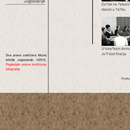
Jugoslavije
Do?ek na ?elezni
stanici u ?a?ku
U lova?kom domu
Jo?t kod Kranja
Sva prava zadržava Muzej
istorije Jugoslavije, ©2012.
Pogledajte uslove korišćenja
fotografija
Preth