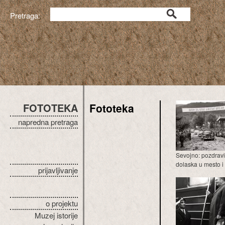
Pretraga:
FOTOTEKA
Fototeka
napredna pretraga
Sevojno: pozdravi
dolaska u mesto i r
prijavljivanje
o projektu
Muzej istorije