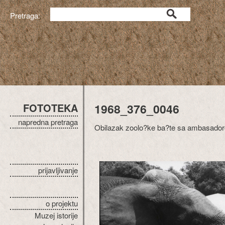
Pretraga:
FOTOTEKA
1968_376_0046
napredna pretraga
Obilazak zoolo?ke ba?te sa ambasado
prijavljivanje
o projektu
Muzej istorije