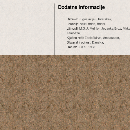
Dodatne informacije
Drzave:
Jugoslavija (Hrvatska)
,
Lokacije:
Veliki Brion, Brioni
,
Ličnosti:
M.G.J. Melhior
,
Jovanka Broz
,
Mirko
Tamba?a
,
Ključne reči:
Zoolo?ki vrt
,
Ambasador
,
Bilateralni odnosi:
Danska
,
Datum:
Jun 18 1968