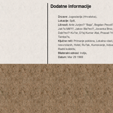
Dodatne informacije
Drzave:
Jugoslavija (Hrvatska)
,
Lokacije:
Split
,
Ličnosti:
Ante Jurjevi? "Baja"
,
Bogdan Pecoti
Jak?a Mili?i?
,
Jakov Bla?evi?
,
Jovanka Broz
Dab?evi?-Ku?ar
,
D?aj Kumar Atal
,
Prasad ?r
Tamba?a
,
Ključne reči:
Primanje poklona
,
Lokalna vlast
nesvrstanih
,
Hotel
,
Ru?ak
,
Kumovanje
,
Indus
Radni kolektiv
,
Bilateralni odnosi:
Indija
,
Datum:
Mar 29 1969