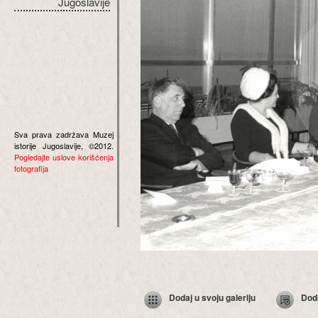
Jugoslavije
Sva prava zadržava Muzej
istorije Jugoslavije, ©2012.
Pogledajte uslove korišćenja
fotografija
Dodaj u svoju galeriju
Dod