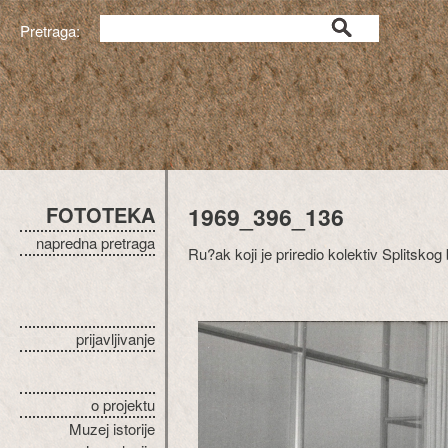
Pretraga:
FOTOTEKA
1969_396_136
napredna pretraga
Ru?ak koji je priredio kolektiv Splitskog
prijavljivanje
o projektu
Muzej istorije