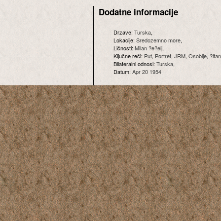
Dodatne informacije
Drzave:
Turska
,
Lokacije:
Sredozemno more
,
Ličnosti:
Milan ?e?elj
,
Ključne reči:
Put
,
Portret
,
JRM
,
Osoblje
,
?itan
Bilateralni odnosi:
Turska
,
Datum:
Apr 20 1954