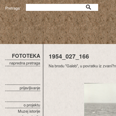
Pretraga:
FOTOTEKA
1954_027_166
napredna pretraga
Na brodu "Galeb", u povratku iz zvani?
prijavljivanje
o projektu
Muzej istorije