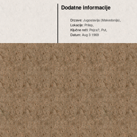
Dodatne informacije
Drzave:
Jugoslavija (Makedonija)
,
Lokacije:
Prilep
,
Ključne reči:
Pejza?
,
Put
,
Datum:
Aug 3 1969