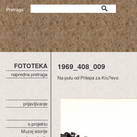
Pretraga:
FOTOTEKA
1969_408_009
napredna pretraga
Na putu od Prilepa za Kru?evo
prijavljivanje
o projektu
Muzej istorije