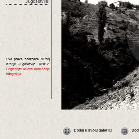
Jugoslavije
Sva prava zadržava Muzej
istorije Jugoslavije, ©2012.
Pogledajte uslove korišćenja
fotografija
Dodaj u svoju galeriju
Dod