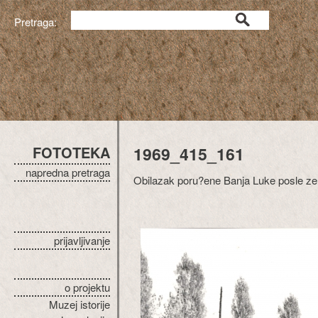
Pretraga:
FOTOTEKA
1969_415_161
napredna pretraga
Obilazak poru?ene Banja Luke posle zem
prijavljivanje
o projektu
Muzej istorije