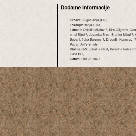
Dodatne informacije
Drzave:
Jugoslavija (BiH)
,
Lokacije:
Banja Luka
,
Ličnosti:
Cvijetin Mijatovi?
,
Kiro Gligorov
,
Osm
emal Bijedi?
,
Jovanka Broz
,
Branko Mikuli?
,
Bubanj
,
?uka Balenovi?
,
Dragutin Kosovac
,
?
Pucar
,
Jo?e Smole
,
Ključne reči:
Lokalna vlast
,
Prirodna katastro
vlast-BiH
,
Datum:
Oct 28 1969