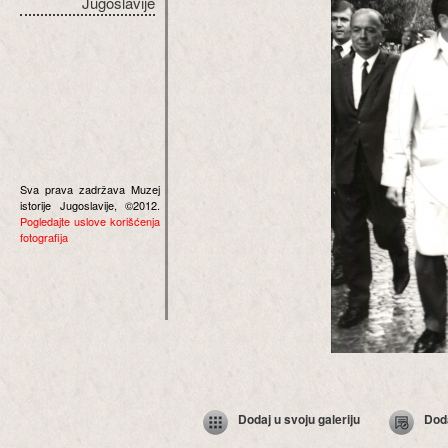
Jugoslavije
Sva prava zadržava Muzej
istorije Jugoslavije, ©2012.
Pogledajte uslove korišćenja
fotografija
Dodaj u svoju galeriju
Dod