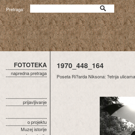
Pretraga:
FOTOTEKA
1970_448_164
napredna pretraga
Poseta Ri?arda Niksona: ?etnja ulica
prijavljivanje
o projektu
Muzej istorije