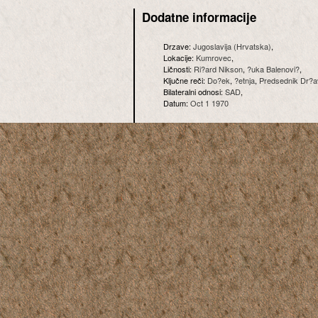
Dodatne informacije
Drzave:
Jugoslavija (Hrvatska)
,
Lokacije:
Kumrovec
,
Ličnosti:
Ri?ard Nikson
,
?uka Balenovi?
,
Ključne reči:
Do?ek
,
?etnja
,
Predsednik Dr?a
Bilateralni odnosi:
SAD
,
Datum:
Oct 1 1970