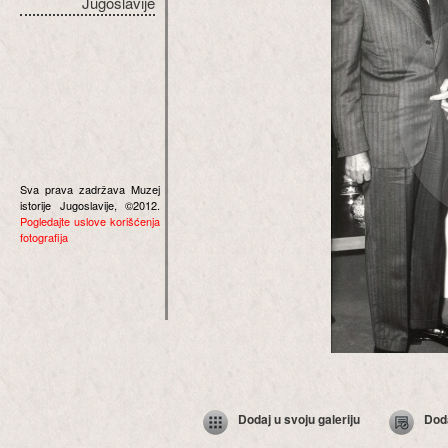
Jugoslavije
Sva prava zadržava Muzej
istorije Jugoslavije, ©2012.
Pogledajte uslove korišćenja
fotografija
Dodaj u svoju galeriju
Dod