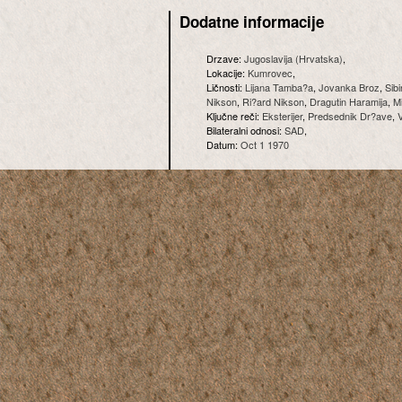
Dodatne informacije
Drzave:
Jugoslavija (Hrvatska)
,
Lokacije:
Kumrovec
,
Ličnosti:
Lijana Tamba?a
,
Jovanka Broz
,
Sib
Nikson
,
Ri?ard Nikson
,
Dragutin Haramija
,
Mi
Ključne reči:
Eksterijer
,
Predsednik Dr?ave
,
Bilateralni odnosi:
SAD
,
Datum:
Oct 1 1970