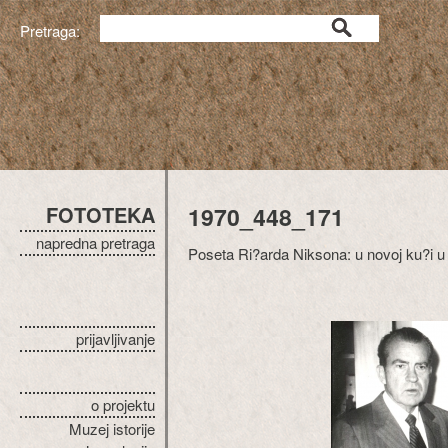
Pretraga:
FOTOTEKA
1970_448_171
napredna pretraga
Poseta Ri?arda Niksona: u novoj ku?i 
prijavljivanje
o projektu
Muzej istorije