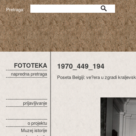
Pretraga:
FOTOTEKA
1970_449_194
napredna pretraga
Poseta Belgiji: ve?era u zgradi kraljev
prijavljivanje
o projektu
Muzej istorije