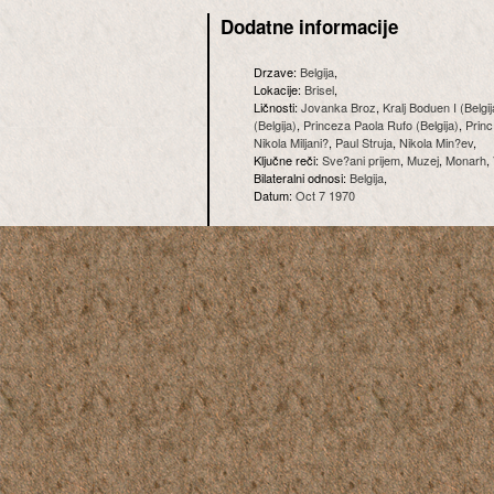
Dodatne informacije
Drzave:
Belgija
,
Lokacije:
Brisel
,
Ličnosti:
Jovanka Broz
,
Kralj Boduen I (Belgij
(Belgija)
,
Princeza Paola Rufo (Belgija)
,
Princ 
Nikola Miljani?
,
Paul Struja
,
Nikola Min?ev
,
Ključne reči:
Sve?ani prijem
,
Muzej
,
Monarh
,
Bilateralni odnosi:
Belgija
,
Datum:
Oct 7 1970