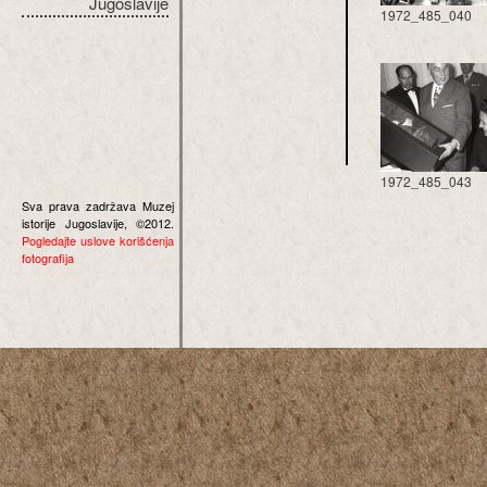
Jugoslavije
1972_485_040
1972_485_043
Sva prava zadržava Muzej
istorije Jugoslavije, ©2012.
Pogledajte uslove korišćenja
fotografija