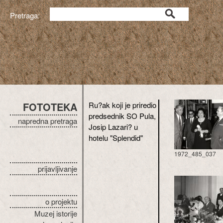
Pretraga:
FOTOTEKA
Ru?ak koji je priredio
predsednik SO Pula,
napredna pretraga
Josip Lazari? u
hotelu "Splendid"
1972_485_037
prijavljivanje
o projektu
Muzej istorije