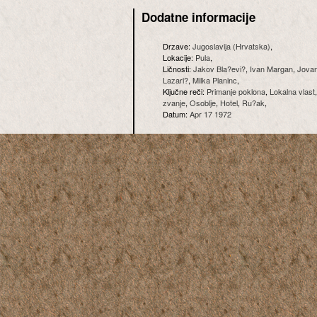
Dodatne informacije
Drzave:
Jugoslavija (Hrvatska)
,
Lokacije:
Pula
,
Ličnosti:
Jakov Bla?evi?
,
Ivan Margan
,
Jova
Lazari?
,
Milka Planinc
,
Ključne reči:
Primanje poklona
,
Lokalna vlast
zvanje
,
Osoblje
,
Hotel
,
Ru?ak
,
Datum:
Apr 17 1972