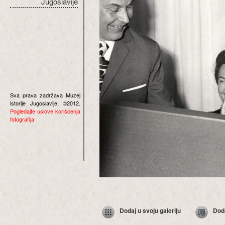
Jugoslavije
Sva prava zadržava Muzej
istorije Jugoslavije, ©2012.
Pogledajte uslove korišćenja
fotografija
Dodaj u svoju galeriju
Dod