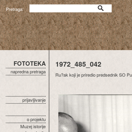
Pretraga:
FOTOTEKA
1972_485_042
napredna pretraga
Ru?ak koji je priredio predsednik SO Pul
prijavljivanje
o projektu
Muzej istorije