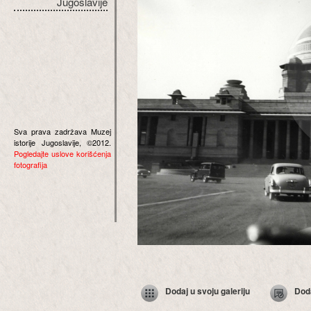
Jugoslavije
Sva prava zadržava Muzej
istorije Jugoslavije, ©2012.
Pogledajte uslove korišćenja
fotografija
Dodaj u svoju galeriju
Dod