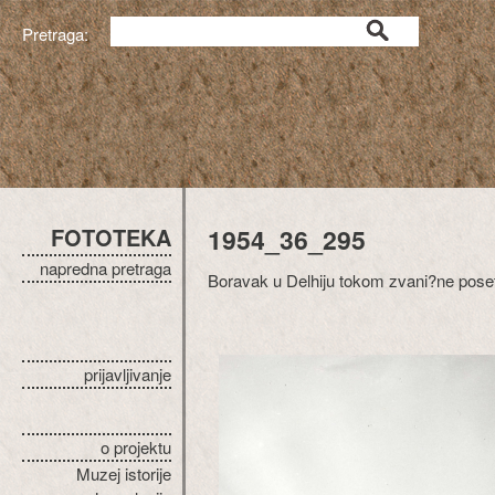
Pretraga:
FOTOTEKA
1954_36_295
napredna pretraga
Boravak u Delhiju tokom zvani?ne posete 
prijavljivanje
o projektu
Muzej istorije