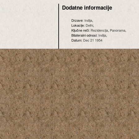
Dodatne informacije
Drzave:
Indija
,
Lokacije:
Delhi
,
Ključne reči:
Rezidencija
,
Panorama
,
Bilateralni odnosi:
Indija
,
Datum:
Dec 21 1954