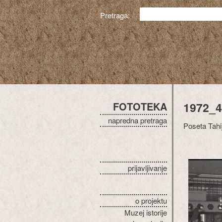
Pretraga:
FOTOTEKA
1972_4
napredna pretraga
Poseta Tahi
prijavljivanje
o projektu
Muzej istorije