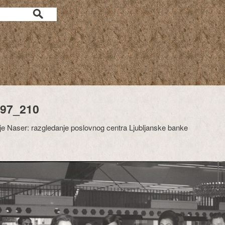
97_210
je Naser: razgledanje poslovnog centra Ljubljanske banke