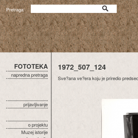
Pretraga:
FOTOTEKA
1972_507_124
napredna pretraga
Sve?ana ve?era koju je priredio predse
prijavljivanje
o projektu
Muzej istorije