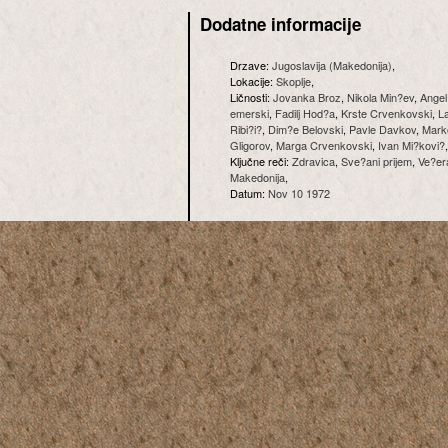
Dodatne informacije
Drzave:
Jugoslavija (Makedonija)
,
Lokacije:
Skoplje
,
Ličnosti:
Jovanka Broz
,
Nikola Min?ev
,
Angel
emerski
,
Fadilj Hod?a
,
Krste Crvenkovski
,
La
Ribi?i?
,
Dim?e Belovski
,
Pavle Davkov
,
Mark
Gligorov
,
Marga Crvenkovski
,
Ivan Mi?kovi?
,
Ključne reči:
Zdravica
,
Sve?ani prijem
,
Ve?er
Makedonija
,
Datum:
Nov 10 1972