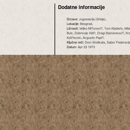
Dodatne informacije
Drzave:
Jugoslavija (Srbija)
,
Lokacije:
Beograd
,
Ličnosti:
Veljko Mi?unovi?
,
?uro Kladarin
,
Mil
Bulc
,
Dobrivoje Vidi?
,
Dragi Stamenkovi?
,
Kr
Koli?evski
,
Avgustin Papi?
,
Ključne reči:
Dom Sindikata
,
Sabor Federacij
Datum:
Apr 23 1973