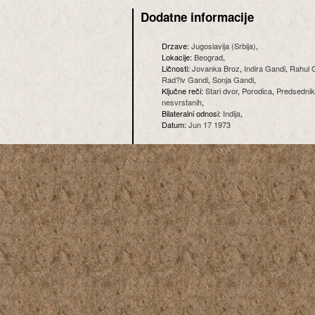
Dodatne informacije
Drzave:
Jugoslavija (Srbija)
,
Lokacije:
Beograd
,
Ličnosti:
Jovanka Broz
,
Indira Gandi
,
Rahul 
Rad?iv Gandi
,
Sonja Gandi
,
Ključne reči:
Stari dvor
,
Porodica
,
Predsednik
nesvrstanih
,
Bilateralni odnosi:
Indija
,
Datum:
Jun 17 1973