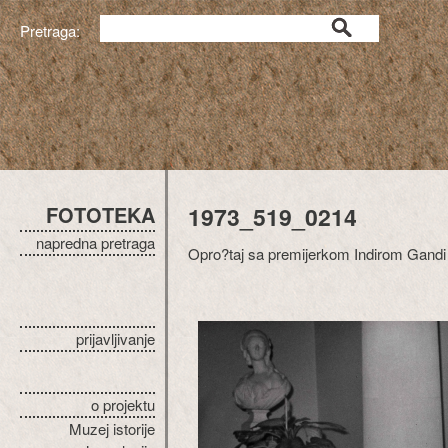
Pretraga:
FOTOTEKA
1973_519_0214
napredna pretraga
Opro?taj sa premijerkom Indirom Gandi
prijavljivanje
o projektu
Muzej istorije