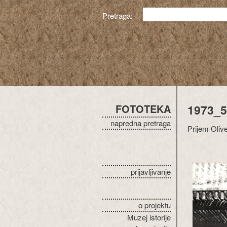
Pretraga:
FOTOTEKA
1973_5
napredna pretraga
Prijem Oliv
prijavljivanje
o projektu
Muzej istorije